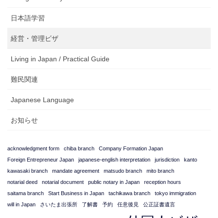
日本語学習
経営・管理ビザ
Living in Japan / Practical Guide
難民関連
Japanese Language
お知らせ
acknowledgment form
chiba branch
Company Formation Japan
Foreign Entrepreneur Japan
japanese-english interpretation
jurisdiction
kanto
kawasaki branch
mandate agreement
matsudo branch
mito branch
notarial deed
notarial document
public notary in Japan
reception hours
saitama branch
Start Business in Japan
tachikawa branch
tokyo immigration
will in Japan
さいたま出張所
了解書
予約
任意後見
公正証書遺言