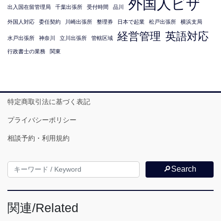
外国人ビザ
出入国在留管理局
千葉出張所
受付時間
品川
外国人対応
委任契約
川崎出張所
整理券
日本で起業
松戸出張所
横浜支局
経営管理
英語対応
水戸出張所
神奈川
立川出張所
管轄区域
行政書士の業務
関東
特定商取引法に基づく表記
プライバシーポリシー
相談予約・利用規約
🔎Search
関連/Related