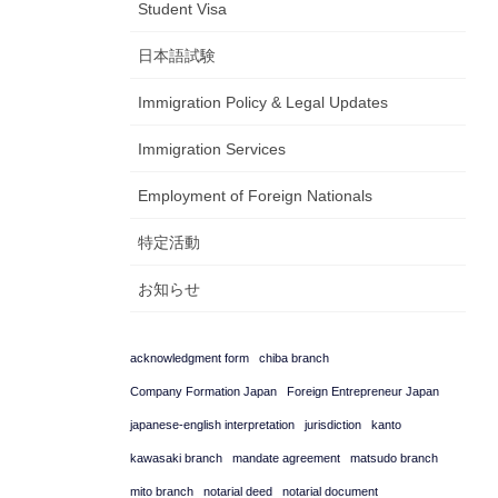
Student Visa
日本語試験
Immigration Policy & Legal Updates
Immigration Services
Employment of Foreign Nationals
特定活動
お知らせ
acknowledgment form
chiba branch
Company Formation Japan
Foreign Entrepreneur Japan
japanese-english interpretation
jurisdiction
kanto
kawasaki branch
mandate agreement
matsudo branch
mito branch
notarial deed
notarial document