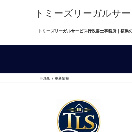
コ
ナ
ン
ビ
トミーズリーガルサービス行政
テ
ゲ
ン
ー
トミーズリーガルサービス行政書士事務所｜横浜
ツ
シ
へ
ョ
ス
ン
キ
に
ッ
移
プ
動
HOME
更新情報