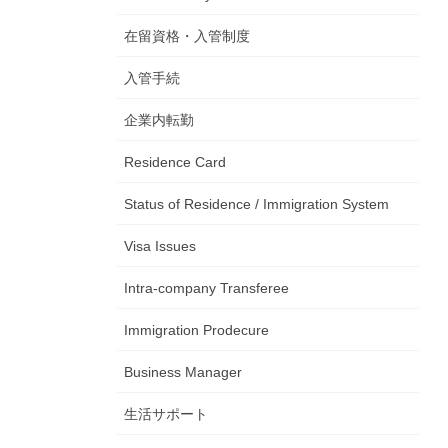
在留資格・入管制度
入管手続
企業内転勤
Residence Card
Status of Residence / Immigration System
Visa Issues
Intra-company Transferee
Immigration Prodecure
Business Manager
生活サポート