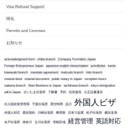
Visa Refusal Support
帰化
Permits and Licenses
お知らせ
acknowledgment form
chiba branch
Company Formation Japan
Foreign Entrepreneur Japan
japanese-english interpretation
jurisdiction
kanto
kawasaki branch
mandate agreement
matsudo branch
mito branch
notarial deed
notarial document
public notary in Japan
reception hours
saitama branch
Start Business in Japan
tachikawa branch
tokyo immigration
will in Japan
さいたま出張所
了解書
予約
任意後見
公正証書遺言
外国人ビザ
出入国在留管理局
千葉出張所
受付時間
品川
外国人対応
委任契約
川崎出張所
整理券
日本で起業
松戸出張所
横浜支局
経営管理
英語対応
水戸出張所
神奈川
立川出張所
管轄区域