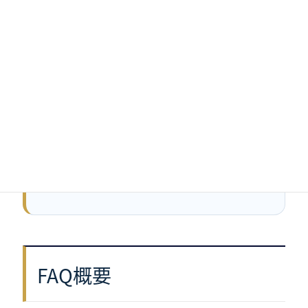
当事務所は、神奈川県横浜市中区石川町の
THE HUB横浜元町102 にあります。 建物には
入口が複数あります。来客用入口は北側、川側
の入口で、「ラーメン屋 坂内」の向かい側が
目印です。
来所相談は、原則として事前予約制です。ご相
談内容によっては、事前に在留カード、雇用契
約書、入管からの通知書などの資料確認をお願
いする場合があります。
FAQ概要