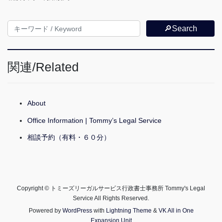
🔎Search
関連/Related
About
Office Information | Tommy’s Legal Service
相談予約（有料・６０分）
Copyright © トミーズリーガルサービス行政書士事務所 Tommy's Legal
Service All Rights Reserved.
Powered by
WordPress
with
Lightning Theme
&
VK All in One
Expansion Unit