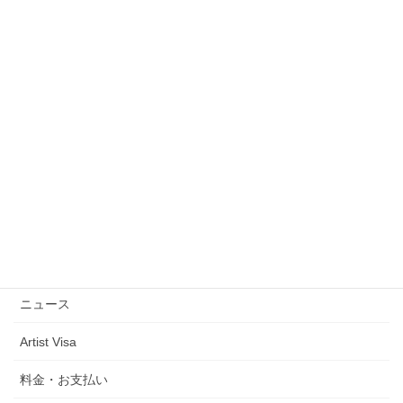
入管業務
Designated Acticities
外国人雇用・人材定着
Specified Sklled Worker
芸術
外国人会社設立
行政書士の業務
定住者
ニュース
Artist Visa
料金・お支払い