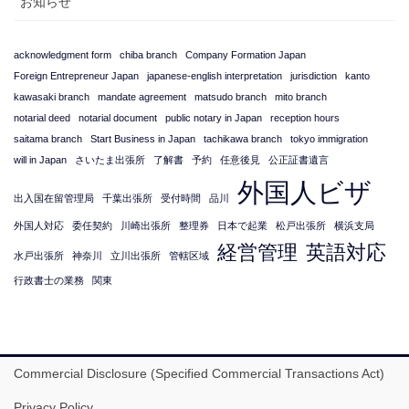
お知らせ
acknowledgment form
chiba branch
Company Formation Japan
Foreign Entrepreneur Japan
japanese-english interpretation
jurisdiction
kanto
kawasaki branch
mandate agreement
matsudo branch
mito branch
notarial deed
notarial document
public notary in Japan
reception hours
saitama branch
Start Business in Japan
tachikawa branch
tokyo immigration
will in Japan
さいたま出張所
了解書
予約
任意後見
公正証書遺言
外国人ビザ
出入国在留管理局
千葉出張所
受付時間
品川
外国人対応
委任契約
川崎出張所
整理券
日本で起業
松戸出張所
横浜支局
経営管理
英語対応
水戸出張所
神奈川
立川出張所
管轄区域
行政書士の業務
関東
Commercial Disclosure (Specified Commercial Transactions Act)
Privacy Policy