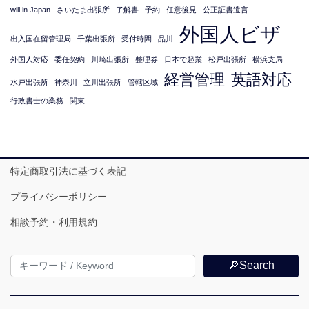
will in Japan
さいたま出張所
了解書
予約
任意後見
公正証書遺言
外国人ビザ
出入国在留管理局
千葉出張所
受付時間
品川
外国人対応
委任契約
川崎出張所
整理券
日本で起業
松戸出張所
横浜支局
経営管理
英語対応
水戸出張所
神奈川
立川出張所
管轄区域
行政書士の業務
関東
特定商取引法に基づく表記
プライバシーポリシー
相談予約・利用規約
🔎Search