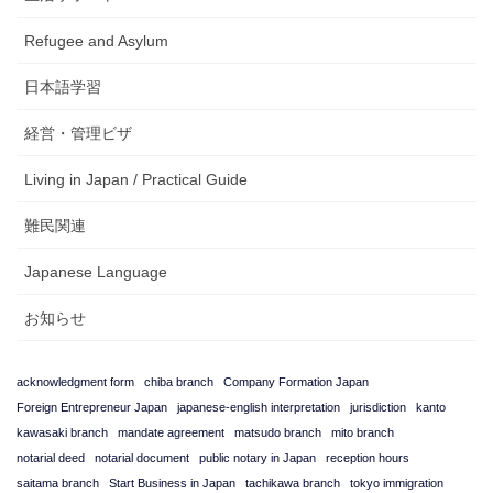
Refugee and Asylum
日本語学習
経営・管理ビザ
Living in Japan / Practical Guide
難民関連
Japanese Language
お知らせ
acknowledgment form
chiba branch
Company Formation Japan
Foreign Entrepreneur Japan
japanese-english interpretation
jurisdiction
kanto
kawasaki branch
mandate agreement
matsudo branch
mito branch
notarial deed
notarial document
public notary in Japan
reception hours
saitama branch
Start Business in Japan
tachikawa branch
tokyo immigration