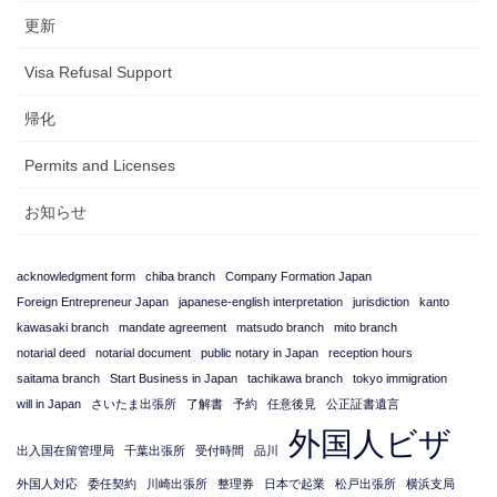
更新
Visa Refusal Support
帰化
Permits and Licenses
お知らせ
acknowledgment form
chiba branch
Company Formation Japan
Foreign Entrepreneur Japan
japanese-english interpretation
jurisdiction
kanto
kawasaki branch
mandate agreement
matsudo branch
mito branch
notarial deed
notarial document
public notary in Japan
reception hours
saitama branch
Start Business in Japan
tachikawa branch
tokyo immigration
will in Japan
さいたま出張所
了解書
予約
任意後見
公正証書遺言
外国人ビザ
出入国在留管理局
千葉出張所
受付時間
品川
外国人対応
委任契約
川崎出張所
整理券
日本で起業
松戸出張所
横浜支局