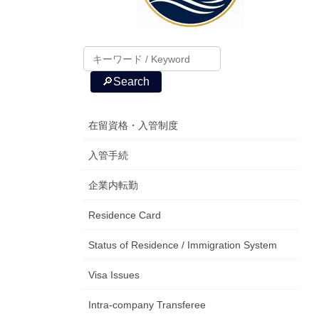
🔎Search
在留資格・入管制度
入管手続
企業内転勤
Residence Card
Status of Residence / Immigration System
Visa Issues
Intra-company Transferee