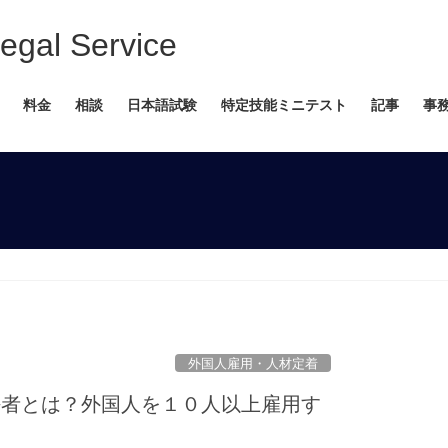
 Service
料金
相談
日本語試験
特定技能ミニテスト
記事
事
外国人雇用・人材定着
任者とは？外国人を１０人以上雇用す