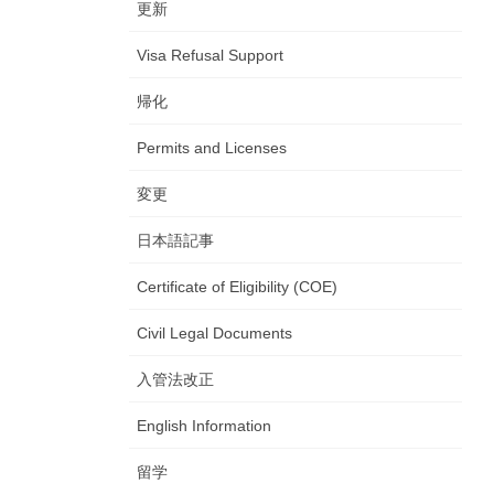
更新
Visa Refusal Support
帰化
Permits and Licenses
変更
日本語記事
Certificate of Eligibility (COE)
Civil Legal Documents
入管法改正
English Information
留学