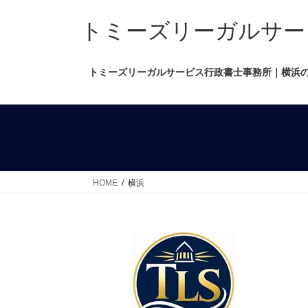
コ
ナ
ン
ビ
トミーズリーガルサービス行政
テ
ゲ
ン
ー
トミーズリーガルサービス行政書士事務所｜横浜
ツ
シ
へ
ョ
ス
ン
キ
に
ッ
移
プ
動
HOME
横浜