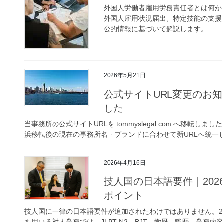
外国人労働者雇用労務責任者とは何か
外国人雇用状況届出、特定技能の支援
公的情報に基づいて解説します。
2026年5月21日
公式サイトURL変更のお知らせ
した
当事務所の公式サイトURLを tommyslegal.com へ移転
浜移転後の現在の事務所名・ブランドに合わせて新URLへ統一
2026年4月16日
技人国の日本語要件｜202
ポイント
技人国に一律の日本語要件が追加されたわけではありません。20
を用いる対人業務では、JLPT N2、BJT、学歴、職歴、業