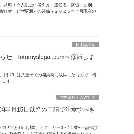
、常時１０人以上の考え方、選任者、講習、罰則、
責任者、ビザ更新との関係を２０２６年７月現在の
日本語記事
｜tommyslegal.comへ移転しま
しました。旧URLは八王子での開業時に取得したもので、横
します。
在留資格・入管制度
6年4月15日以降の申請で注意すべき
26年4月15日以降、カテゴリー3・4企業や言語能力
務内容との整合性をより丁寧に確認する必要があります。