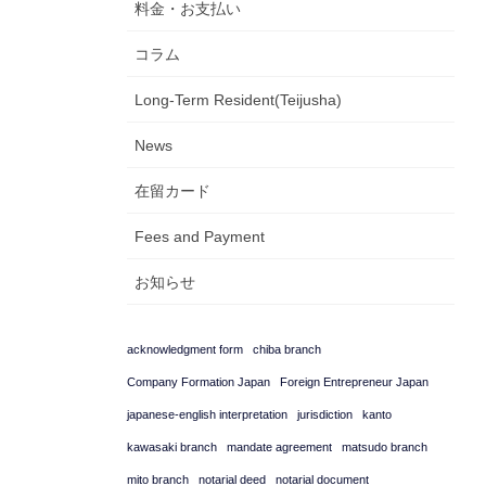
料金・お支払い
コラム
Long-Term Resident(Teijusha)
News
在留カード
Fees and Payment
お知らせ
acknowledgment form
chiba branch
Company Formation Japan
Foreign Entrepreneur Japan
japanese-english interpretation
jurisdiction
kanto
kawasaki branch
mandate agreement
matsudo branch
mito branch
notarial deed
notarial document