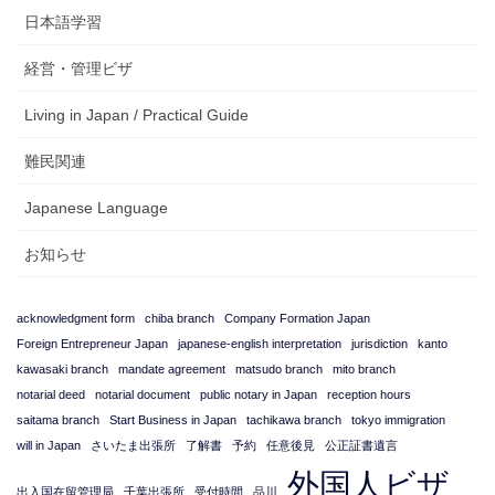
日本語学習
経営・管理ビザ
Living in Japan / Practical Guide
難民関連
Japanese Language
お知らせ
acknowledgment form
chiba branch
Company Formation Japan
Foreign Entrepreneur Japan
japanese-english interpretation
jurisdiction
kanto
kawasaki branch
mandate agreement
matsudo branch
mito branch
notarial deed
notarial document
public notary in Japan
reception hours
saitama branch
Start Business in Japan
tachikawa branch
tokyo immigration
will in Japan
さいたま出張所
了解書
予約
任意後見
公正証書遺言
外国人ビザ
出入国在留管理局
千葉出張所
受付時間
品川