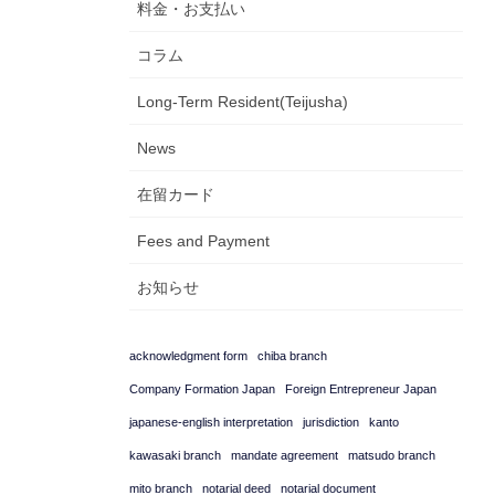
料金・お支払い
コラム
Long-Term Resident(Teijusha)
News
在留カード
Fees and Payment
お知らせ
acknowledgment form
chiba branch
Company Formation Japan
Foreign Entrepreneur Japan
japanese-english interpretation
jurisdiction
kanto
kawasaki branch
mandate agreement
matsudo branch
mito branch
notarial deed
notarial document