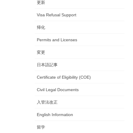
更新
Visa Refusal Support
帰化
Permits and Licenses
変更
日本語記事
Certificate of Eligibility (COE)
Civil Legal Documents
入管法改正
English Information
留学