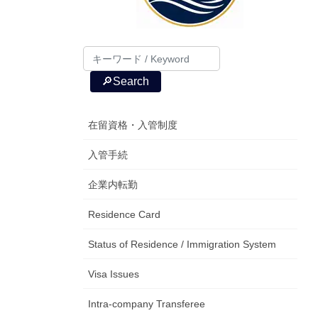
🔎Search
在留資格・入管制度
入管手続
企業内転勤
Residence Card
Status of Residence / Immigration System
Visa Issues
Intra-company Transferee