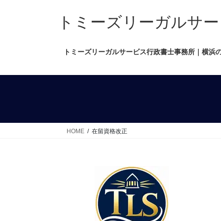
コ
ナ
ン
ビ
トミーズリーガルサービス行政
テ
ゲ
ン
ー
トミーズリーガルサービス行政書士事務所｜横浜
ツ
シ
へ
ョ
ス
ン
キ
に
ッ
移
プ
動
HOME
在留資格改正