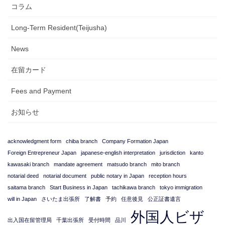
コラム
Long-Term Resident(Teijusha)
News
在留カード
Fees and Payment
お知らせ
acknowledgment form
chiba branch
Company Formation Japan
Foreign Entrepreneur Japan
japanese-english interpretation
jurisdiction
kanto
kawasaki branch
mandate agreement
matsudo branch
mito branch
notarial deed
notarial document
public notary in Japan
reception hours
saitama branch
Start Business in Japan
tachikawa branch
tokyo immigration
will in Japan
さいたま出張所
了解書
予約
任意後見
公正証書遺言
外国人ビザ
出入国在留管理局
千葉出張所
受付時間
品川