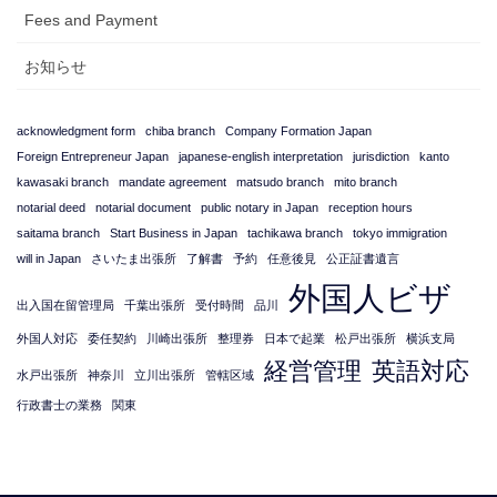
Fees and Payment
お知らせ
acknowledgment form
chiba branch
Company Formation Japan
Foreign Entrepreneur Japan
japanese-english interpretation
jurisdiction
kanto
kawasaki branch
mandate agreement
matsudo branch
mito branch
notarial deed
notarial document
public notary in Japan
reception hours
saitama branch
Start Business in Japan
tachikawa branch
tokyo immigration
will in Japan
さいたま出張所
了解書
予約
任意後見
公正証書遺言
外国人ビザ
出入国在留管理局
千葉出張所
受付時間
品川
外国人対応
委任契約
川崎出張所
整理券
日本で起業
松戸出張所
横浜支局
経営管理
英語対応
水戸出張所
神奈川
立川出張所
管轄区域
行政書士の業務
関東