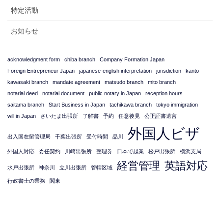
特定活動
お知らせ
acknowledgment form
chiba branch
Company Formation Japan
Foreign Entrepreneur Japan
japanese-english interpretation
jurisdiction
kanto
kawasaki branch
mandate agreement
matsudo branch
mito branch
notarial deed
notarial document
public notary in Japan
reception hours
saitama branch
Start Business in Japan
tachikawa branch
tokyo immigration
will in Japan
さいたま出張所
了解書
予約
任意後見
公正証書遺言
外国人ビザ
出入国在留管理局
千葉出張所
受付時間
品川
外国人対応
委任契約
川崎出張所
整理券
日本で起業
松戸出張所
横浜支局
経営管理
英語対応
水戸出張所
神奈川
立川出張所
管轄区域
行政書士の業務
関東