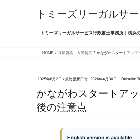
コ
ナ
ン
ビ
トミーズリーガルサービス行政
テ
ゲ
ン
ー
トミーズリーガルサービス行政書士事務所｜横浜
ツ
シ
へ
ョ
ス
ン
HOME
在留資格・入管制度
かながわスタートアップ
キ
に
ッ
移
プ
動
2025年8月2日
/ 最終更新日時 :
2026年4月30日
Daisuike 
かながわスタートアッ
後の注意点
English version is available