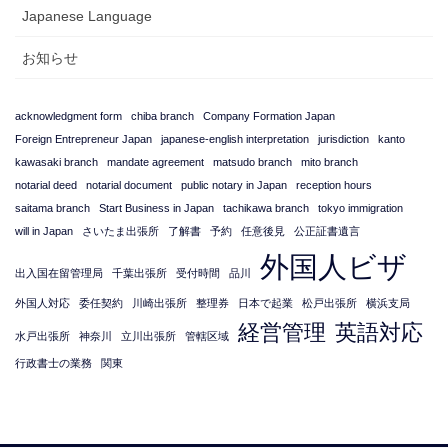
Japanese Language
お知らせ
acknowledgment form
chiba branch
Company Formation Japan
Foreign Entrepreneur Japan
japanese-english interpretation
jurisdiction
kanto
kawasaki branch
mandate agreement
matsudo branch
mito branch
notarial deed
notarial document
public notary in Japan
reception hours
saitama branch
Start Business in Japan
tachikawa branch
tokyo immigration
will in Japan
さいたま出張所
了解書
予約
任意後見
公正証書遺言
外国人ビザ
出入国在留管理局
千葉出張所
受付時間
品川
外国人対応
委任契約
川崎出張所
整理券
日本で起業
松戸出張所
横浜支局
経営管理
英語対応
水戸出張所
神奈川
立川出張所
管轄区域
行政書士の業務
関東