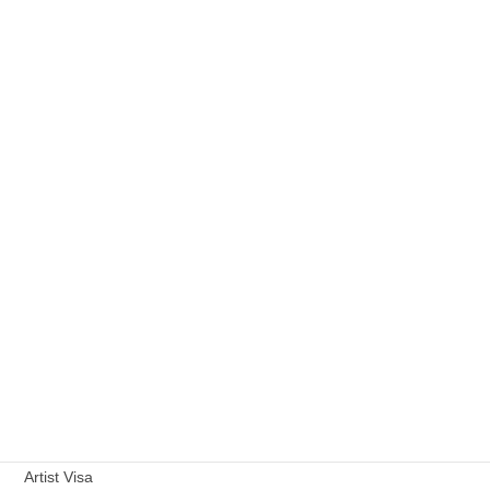
Naturalization
入管業務
Designated Acticities
外国人雇用・人材定着
Specified Sklled Worker
芸術
外国人会社設立
行政書士の業務
定住者
ニュース
Artist Visa