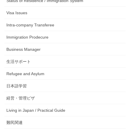
Status of Residence / Immigration System
Visa Issues
Intra-company Transferee
Immigration Prodecure
Business Manager
生活サポート
Refugee and Asylum
日本語学習
経営・管理ビザ
Living in Japan / Practical Guide
難民関連