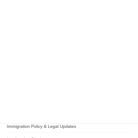
Civil Legal Documents
入管法改正
English Information
留学
Office Information
政治動向（入管・在留制度）
在留資格認定証明書
Student Visa
日本語試験
Immigration Policy & Legal Updates