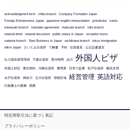
acknowledgment form
chiba branch
Company Formation Japan
Foreign Entrepreneur Japan
japanese-english interpretation
jurisdiction
kanto
kawasaki branch
mandate agreement
matsudo branch
mito branch
notarial deed
notarial document
public notary in Japan
reception hours
saitama branch
Start Business in Japan
tachikawa branch
tokyo immigration
will in Japan
さいたま出張所
了解書
予約
任意後見
公正証書遺言
外国人ビザ
出入国在留管理局
千葉出張所
受付時間
品川
外国人対応
委任契約
川崎出張所
整理券
日本で起業
松戸出張所
横浜支局
経営管理
英語対応
水戸出張所
神奈川
立川出張所
管轄区域
行政書士の業務
関東
特定商取引法に基づく表記
プライバシーポリシー