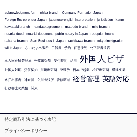
acknowledgment form
chiba branch
Company Formation Japan
Foreign Entrepreneur Japan
japanese-english interpretation
jurisdiction
kanto
kawasaki branch
mandate agreement
matsudo branch
mito branch
notarial deed
notarial document
public notary in Japan
reception hours
saitama branch
Start Business in Japan
tachikawa branch
tokyo immigration
will in Japan
さいたま出張所
了解書
予約
任意後見
公正証書遺言
外国人ビザ
出入国在留管理局
千葉出張所
受付時間
品川
外国人対応
委任契約
川崎出張所
整理券
日本で起業
松戸出張所
横浜支局
経営管理
英語対応
水戸出張所
神奈川
立川出張所
管轄区域
行政書士の業務
関東
特定商取引法に基づく表記
プライバシーポリシー