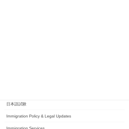
Civil Legal Documents
入管法改正
English Information
留学
Office Information
政治動向（入管・在留制度）
在留資格認定証明書
Student Visa
日本語試験
Immigration Policy & Legal Updates
Immigration Services