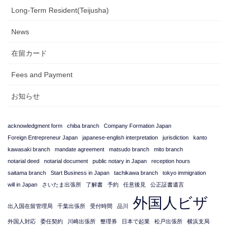
Long-Term Resident(Teijusha)
News
在留カード
Fees and Payment
お知らせ
acknowledgment form
chiba branch
Company Formation Japan
Foreign Entrepreneur Japan
japanese-english interpretation
jurisdiction
kanto
kawasaki branch
mandate agreement
matsudo branch
mito branch
notarial deed
notarial document
public notary in Japan
reception hours
saitama branch
Start Business in Japan
tachikawa branch
tokyo immigration
will in Japan
さいたま出張所
了解書
予約
任意後見
公正証書遺言
外国人ビザ
出入国在留管理局
千葉出張所
受付時間
品川
外国人対応
委任契約
川崎出張所
整理券
日本で起業
松戸出張所
横浜支局