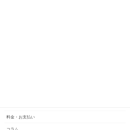
Designated Acticities
外国人雇用・人材定着
Specified Sklled Worker
芸術
外国人会社設立
行政書士の業務
定住者
ニュース
Artist Visa
料金・お支払い
コラム