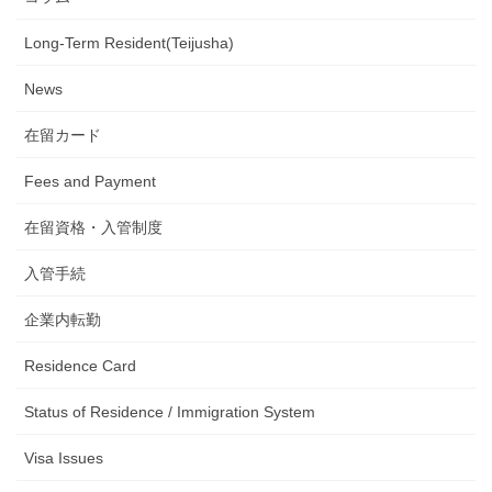
Long-Term Resident(Teijusha)
News
在留カード
Fees and Payment
在留資格・入管制度
入管手続
企業内転勤
Residence Card
Status of Residence / Immigration System
Visa Issues