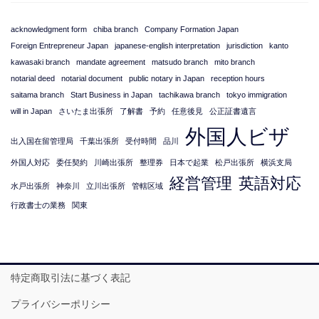
acknowledgment form
chiba branch
Company Formation Japan
Foreign Entrepreneur Japan
japanese-english interpretation
jurisdiction
kanto
kawasaki branch
mandate agreement
matsudo branch
mito branch
notarial deed
notarial document
public notary in Japan
reception hours
saitama branch
Start Business in Japan
tachikawa branch
tokyo immigration
will in Japan
さいたま出張所
了解書
予約
任意後見
公正証書遺言
外国人ビザ
出入国在留管理局
千葉出張所
受付時間
品川
外国人対応
委任契約
川崎出張所
整理券
日本で起業
松戸出張所
横浜支局
経営管理
英語対応
水戸出張所
神奈川
立川出張所
管轄区域
行政書士の業務
関東
特定商取引法に基づく表記
プライバシーポリシー