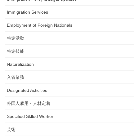
Immigration Services
Employment of Foreign Nationals
特定活動
特定技能
Naturalization
入管業務
Designated Acticities
外国人雇用・人材定着
Specified Sklled Worker
芸術