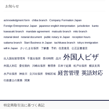
お知らせ
acknowledgment form
chiba branch
Company Formation Japan
Foreign Entrepreneur Japan
japanese-english interpretation
jurisdiction
kanto
kawasaki branch
mandate agreement
matsudo branch
mito branch
notarial deed
notarial document
public notary in Japan
reception hours
saitama branch
Start Business in Japan
tachikawa branch
tokyo immigration
will in Japan
さいたま出張所
了解書
予約
任意後見
公正証書遺言
外国人ビザ
出入国在留管理局
千葉出張所
受付時間
品川
外国人対応
委任契約
川崎出張所
整理券
日本で起業
松戸出張所
横浜支局
経営管理
英語対応
水戸出張所
神奈川
立川出張所
管轄区域
行政書士の業務
関東
特定商取引法に基づく表記