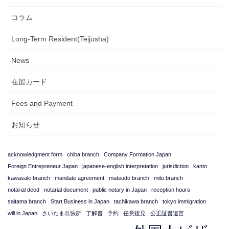
コラム
Long-Term Resident(Teijusha)
News
在留カード
Fees and Payment
お知らせ
acknowledgment form
chiba branch
Company Formation Japan
Foreign Entrepreneur Japan
japanese-english interpretation
jurisdiction
kanto
kawasaki branch
mandate agreement
matsudo branch
mito branch
notarial deed
notarial document
public notary in Japan
reception hours
saitama branch
Start Business in Japan
tachikawa branch
tokyo immigration
will in Japan
さいたま出張所
了解書
予約
任意後見
公正証書遺言