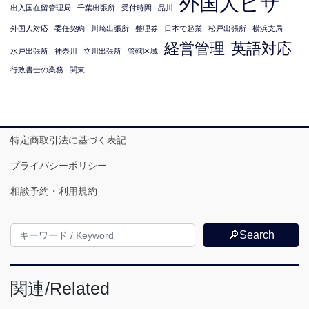
外国人ビザ
出入国在留管理局
千葉出張所
受付時間
品川
外国人対応
委任契約
川崎出張所
整理券
日本で起業
松戸出張所
横浜支局
経営管理
英語対応
水戸出張所
神奈川
立川出張所
管轄区域
行政書士の業務
関東
特定商取引法に基づく表記
プライバシーポリシー
相談予約・利用規約
🔎Search
関連/Related