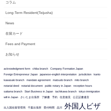
コラム
Long-Term Resident(Teijusha)
News
在留カード
Fees and Payment
お知らせ
acknowledgment form
chiba branch
Company Formation Japan
Foreign Entrepreneur Japan
japanese-english interpretation
jurisdiction
kanto
kawasaki branch
mandate agreement
matsudo branch
mito branch
notarial deed
notarial document
public notary in Japan
reception hours
saitama branch
Start Business in Japan
tachikawa branch
tokyo immigration
will in Japan
さいたま出張所
了解書
予約
任意後見
公正証書遺言
外国人ビザ
出入国在留管理局
千葉出張所
受付時間
品川