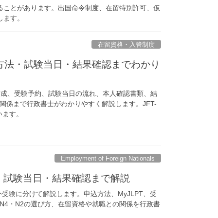
ることがあります。出国命令制度、在留特別許可、仮
します。
在留資格・入管制度
｜申込方法・試験当日・結果確認までわかり
ric ID作成、受験予約、試験当日の流れ、本人確認書類、結
関係まで行政書士がわかりやすく解説します。JFT-
います。
Employment of Foreign Nationals
法・試験当日・結果確認まで解説
外受験に分けて解説します。申込方法、MyJLPT、受
N4・N2の選び方、在留資格や就職との関係を行政書