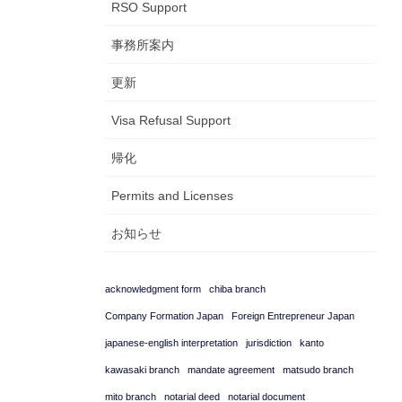
RSO Support
事務所案内
更新
Visa Refusal Support
帰化
Permits and Licenses
お知らせ
acknowledgment form
chiba branch
Company Formation Japan
Foreign Entrepreneur Japan
japanese-english interpretation
jurisdiction
kanto
kawasaki branch
mandate agreement
matsudo branch
mito branch
notarial deed
notarial document