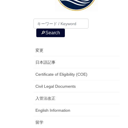
🔎Search
変更
日本語記事
Certificate of Eligibility (COE)
Civil Legal Documents
入管法改正
English Information
留学