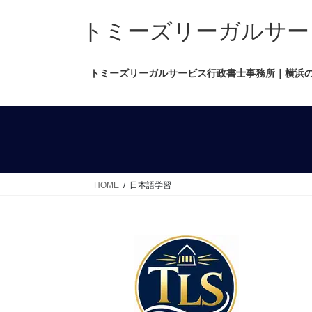
コ
ナ
ン
ビ
トミーズリーガルサービス行政
テ
ゲ
ン
ー
トミーズリーガルサービス行政書士事務所｜横浜
ツ
シ
へ
ョ
ス
ン
キ
に
ッ
移
プ
動
HOME
日本語学習