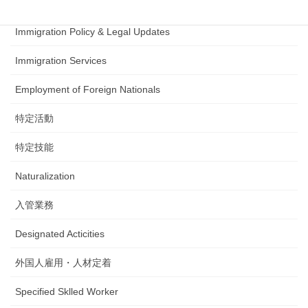
日本語試験
Immigration Policy & Legal Updates
Immigration Services
Employment of Foreign Nationals
特定活動
特定技能
Naturalization
入管業務
Designated Acticities
外国人雇用・人材定着
Specified Sklled Worker