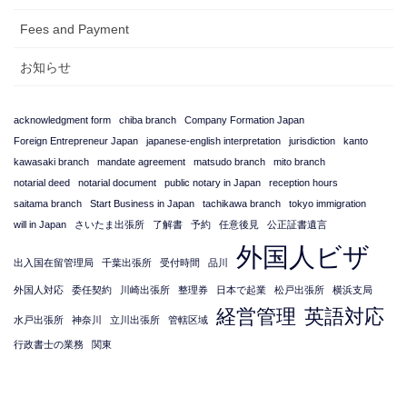
Fees and Payment
お知らせ
acknowledgment form
chiba branch
Company Formation Japan
Foreign Entrepreneur Japan
japanese-english interpretation
jurisdiction
kanto
kawasaki branch
mandate agreement
matsudo branch
mito branch
notarial deed
notarial document
public notary in Japan
reception hours
saitama branch
Start Business in Japan
tachikawa branch
tokyo immigration
will in Japan
さいたま出張所
了解書
予約
任意後見
公正証書遺言
外国人ビザ
出入国在留管理局
千葉出張所
受付時間
品川
外国人対応
委任契約
川崎出張所
整理券
日本で起業
松戸出張所
横浜支局
経営管理
英語対応
水戸出張所
神奈川
立川出張所
管轄区域
行政書士の業務
関東