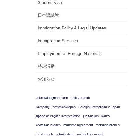
Student Visa
日本語試験
Immigration Policy & Legal Updates
Immigration Services
Employment of Foreign Nationals
特定活動
お知らせ
acknowledgment form
chiba branch
Company Formation Japan
Foreign Entrepreneur Japan
japanese-english interpretation
jurisdiction
kanto
kawasaki branch
mandate agreement
matsudo branch
mito branch
notarial deed
notarial document