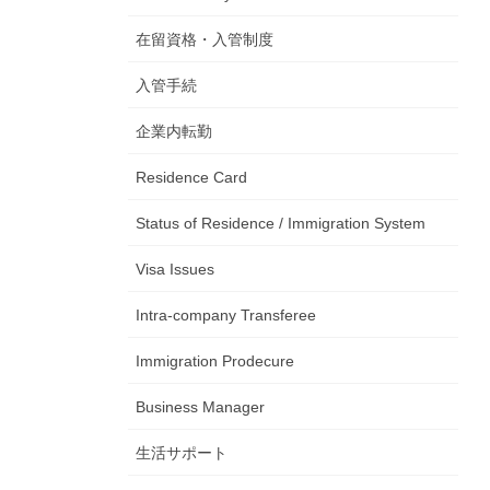
在留資格・入管制度
入管手続
企業内転勤
Residence Card
Status of Residence / Immigration System
Visa Issues
Intra-company Transferee
Immigration Prodecure
Business Manager
生活サポート