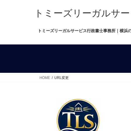
コ
ナ
ン
ビ
トミーズリーガルサービス行政
テ
ゲ
ン
ー
トミーズリーガルサービス行政書士事務所｜横浜
ツ
シ
へ
ョ
ス
ン
キ
に
ッ
移
プ
動
HOME
URL変更