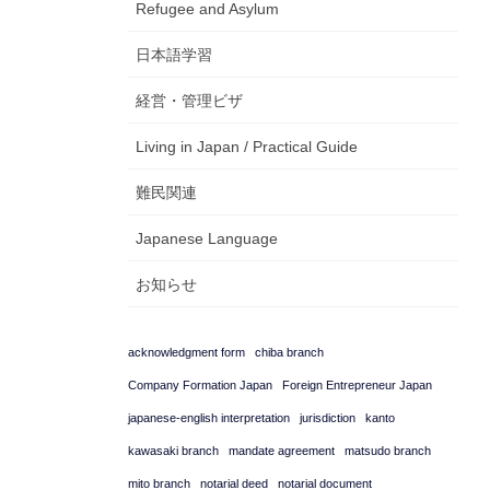
Refugee and Asylum
日本語学習
経営・管理ビザ
Living in Japan / Practical Guide
難民関連
Japanese Language
お知らせ
acknowledgment form
chiba branch
Company Formation Japan
Foreign Entrepreneur Japan
japanese-english interpretation
jurisdiction
kanto
kawasaki branch
mandate agreement
matsudo branch
mito branch
notarial deed
notarial document