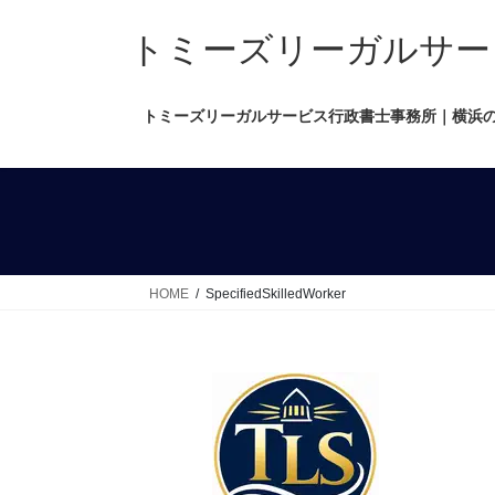
コ
ナ
ン
ビ
トミーズリーガルサービス行政
テ
ゲ
ン
ー
トミーズリーガルサービス行政書士事務所｜横浜
ツ
シ
へ
ョ
ス
ン
キ
に
ッ
移
プ
動
HOME
SpecifiedSkilledWorker