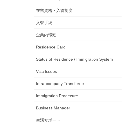
在留資格・入管制度
入管手続
企業内転勤
Residence Card
Status of Residence / Immigration System
Visa Issues
Intra-company Transferee
Immigration Prodecure
Business Manager
生活サポート