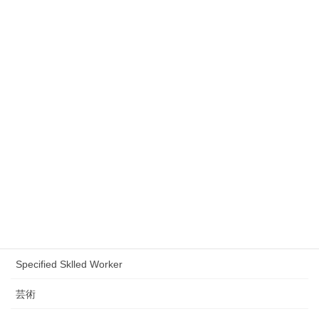
Immigration Services
Employment of Foreign Nationals
特定活動
特定技能
Naturalization
入管業務
Designated Acticities
外国人雇用・人材定着
Specified Sklled Worker
芸術