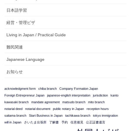
日本語学習
経営・管理ビザ
Living in Japan / Practical Guide
難民関連
Japanese Language
お知らせ
acknowledgment form
chiba branch
Company Formation Japan
Foreign Entrepreneur Japan
japanese-english interpretation
jurisdiction
kanto
kawasaki branch
mandate agreement
matsudo branch
mito branch
notarial deed
notarial document
public notary in Japan
reception hours
saitama branch
Start Business in Japan
tachikawa branch
tokyo immigration
will in Japan
さいたま出張所
了解書
予約
任意後見
公正証書遺言