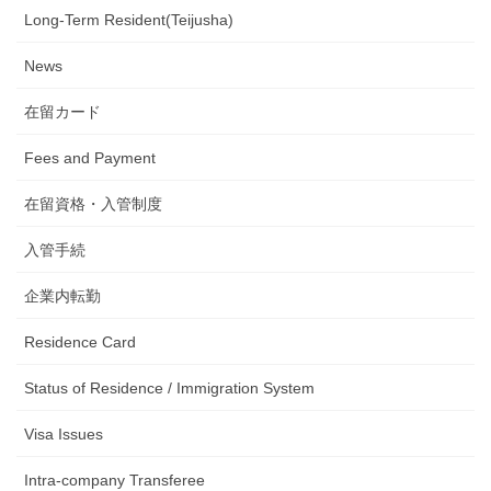
Long-Term Resident(Teijusha)
News
在留カード
Fees and Payment
在留資格・入管制度
入管手続
企業内転勤
Residence Card
Status of Residence / Immigration System
Visa Issues
Intra-company Transferee