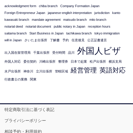
acknowledgment form
chiba branch
Company Formation Japan
Foreign Entrepreneur Japan
japanese-english interpretation
jurisdiction
kanto
kawasaki branch
mandate agreement
matsudo branch
mito branch
notarial deed
notarial document
public notary in Japan
reception hours
saitama branch
Start Business in Japan
tachikawa branch
tokyo immigration
will in Japan
さいたま出張所
了解書
予約
任意後見
公正証書遺言
外国人ビザ
出入国在留管理局
千葉出張所
受付時間
品川
外国人対応
委任契約
川崎出張所
整理券
日本で起業
松戸出張所
横浜支局
経営管理
英語対応
水戸出張所
神奈川
立川出張所
管轄区域
行政書士の業務
関東
特定商取引法に基づく表記
プライバシーポリシー
相談予約・利用規約