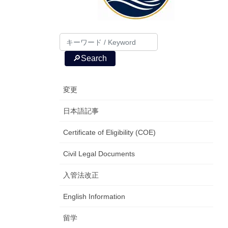
🔎Search
変更
日本語記事
Certificate of Eligibility (COE)
Civil Legal Documents
入管法改正
English Information
留学