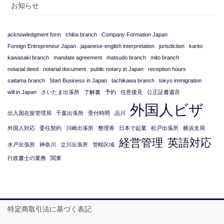
お知らせ
acknowledgment form
chiba branch
Company Formation Japan
Foreign Entrepreneur Japan
japanese-english interpretation
jurisdiction
kanto
kawasaki branch
mandate agreement
matsudo branch
mito branch
notarial deed
notarial document
public notary in Japan
reception hours
saitama branch
Start Business in Japan
tachikawa branch
tokyo immigration
will in Japan
さいたま出張所
了解書
予約
任意後見
公正証書遺言
外国人ビザ
出入国在留管理局
千葉出張所
受付時間
品川
外国人対応
委任契約
川崎出張所
整理券
日本で起業
松戸出張所
横浜支局
経営管理
英語対応
水戸出張所
神奈川
立川出張所
管轄区域
行政書士の業務
関東
特定商取引法に基づく表記