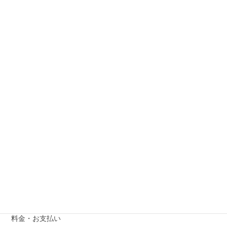
入管業務
Designated Acticities
外国人雇用・人材定着
Specified Sklled Worker
芸術
外国人会社設立
行政書士の業務
定住者
ニュース
Artist Visa
料金・お支払い