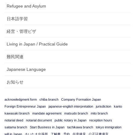
Refugee and Asylum
日本語学習
経営・管理ビザ
Living in Japan / Practical Guide
難民関連
Japanese Language
お知らせ
acknowledgment form
chiba branch
Company Formation Japan
Foreign Entrepreneur Japan
japanese-english interpretation
jurisdiction
kanto
kawasaki branch
mandate agreement
matsudo branch
mito branch
notarial deed
notarial document
public notary in Japan
reception hours
saitama branch
Start Business in Japan
tachikawa branch
tokyo immigration
will in Japan
さいたま出張所
了解書
予約
任意後見
公正証書遺言