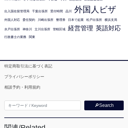
外国人ビザ
出入国在留管理局
千葉出張所
受付時間
品川
外国人対応
委任契約
川崎出張所
整理券
日本で起業
松戸出張所
横浜支局
経営管理
英語対応
水戸出張所
神奈川
立川出張所
管轄区域
行政書士の業務
関東
特定商取引法に基づく表記
プライバシーポリシー
相談予約・利用規約
🔎Search
関連/Related