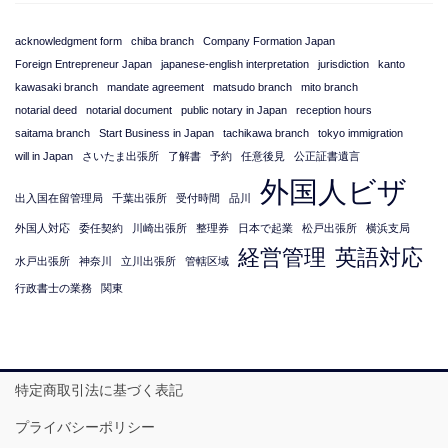
acknowledgment form
chiba branch
Company Formation Japan
Foreign Entrepreneur Japan
japanese-english interpretation
jurisdiction
kanto
kawasaki branch
mandate agreement
matsudo branch
mito branch
notarial deed
notarial document
public notary in Japan
reception hours
saitama branch
Start Business in Japan
tachikawa branch
tokyo immigration
will in Japan
さいたま出張所
了解書
予約
任意後見
公正証書遺言
外国人ビザ
出入国在留管理局
千葉出張所
受付時間
品川
外国人対応
委任契約
川崎出張所
整理券
日本で起業
松戸出張所
横浜支局
経営管理
英語対応
水戸出張所
神奈川
立川出張所
管轄区域
行政書士の業務
関東
特定商取引法に基づく表記
プライバシーポリシー