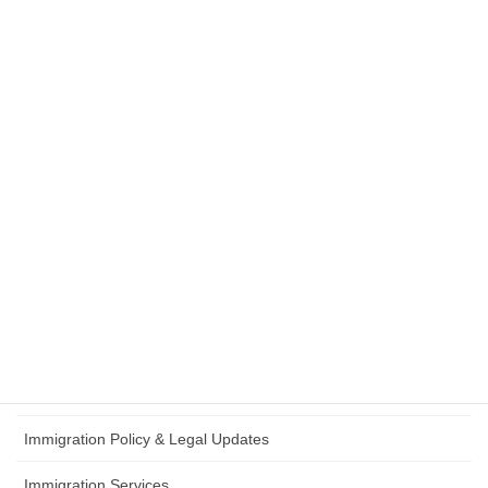
Civil Legal Documents
入管法改正
English Information
留学
Office Information
政治動向（入管・在留制度）
在留資格認定証明書
Student Visa
日本語試験
Immigration Policy & Legal Updates
Immigration Services