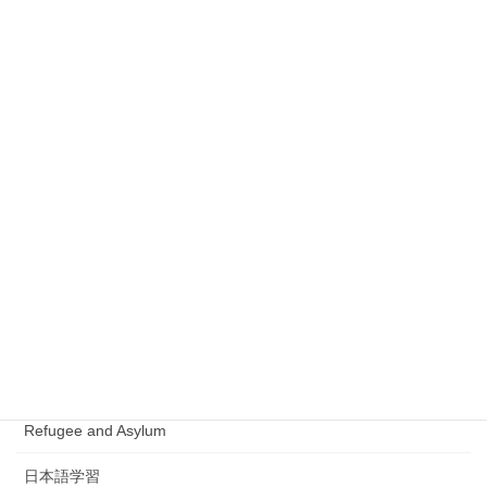
入管手続
企業内転勤
Residence Card
Status of Residence / Immigration System
Visa Issues
Intra-company Transferee
Immigration Prodecure
Business Manager
生活サポート
Refugee and Asylum
日本語学習