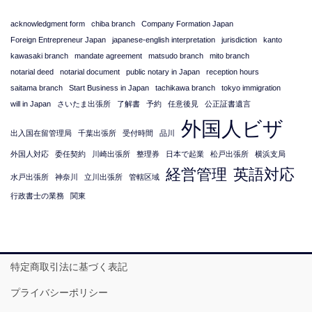
acknowledgment form
chiba branch
Company Formation Japan
Foreign Entrepreneur Japan
japanese-english interpretation
jurisdiction
kanto
kawasaki branch
mandate agreement
matsudo branch
mito branch
notarial deed
notarial document
public notary in Japan
reception hours
saitama branch
Start Business in Japan
tachikawa branch
tokyo immigration
will in Japan
さいたま出張所
了解書
予約
任意後見
公正証書遺言
外国人ビザ
出入国在留管理局
千葉出張所
受付時間
品川
外国人対応
委任契約
川崎出張所
整理券
日本で起業
松戸出張所
横浜支局
経営管理
英語対応
水戸出張所
神奈川
立川出張所
管轄区域
行政書士の業務
関東
特定商取引法に基づく表記
プライバシーポリシー