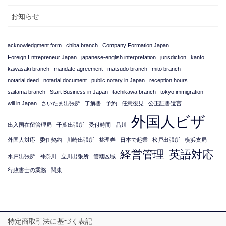
お知らせ
acknowledgment form
chiba branch
Company Formation Japan
Foreign Entrepreneur Japan
japanese-english interpretation
jurisdiction
kanto
kawasaki branch
mandate agreement
matsudo branch
mito branch
notarial deed
notarial document
public notary in Japan
reception hours
saitama branch
Start Business in Japan
tachikawa branch
tokyo immigration
will in Japan
さいたま出張所
了解書
予約
任意後見
公正証書遺言
外国人ビザ
出入国在留管理局
千葉出張所
受付時間
品川
外国人対応
委任契約
川崎出張所
整理券
日本で起業
松戸出張所
横浜支局
経営管理
英語対応
水戸出張所
神奈川
立川出張所
管轄区域
行政書士の業務
関東
特定商取引法に基づく表記