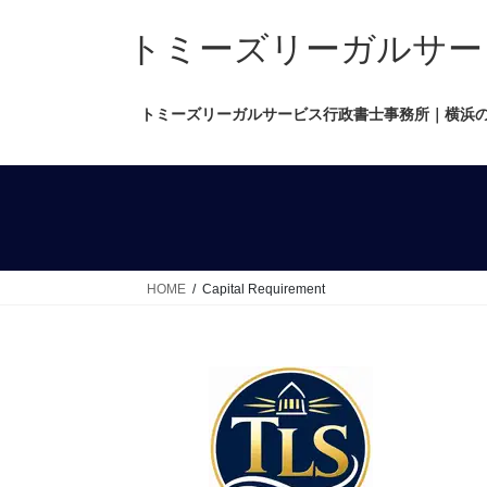
コ
ナ
ン
ビ
トミーズリーガルサービス行政
テ
ゲ
ン
ー
トミーズリーガルサービス行政書士事務所｜横浜
ツ
シ
へ
ョ
ス
ン
キ
に
ッ
移
プ
動
HOME
Capital Requirement