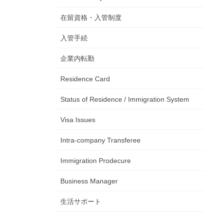
在留資格・入管制度
入管手続
企業内転勤
Residence Card
Status of Residence / Immigration System
Visa Issues
Intra-company Transferee
Immigration Prodecure
Business Manager
生活サポート