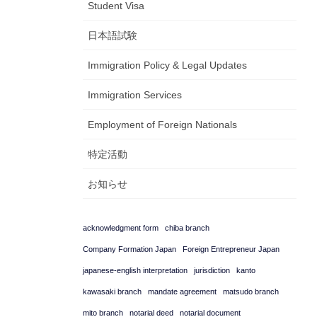
Student Visa
日本語試験
Immigration Policy & Legal Updates
Immigration Services
Employment of Foreign Nationals
特定活動
お知らせ
acknowledgment form
chiba branch
Company Formation Japan
Foreign Entrepreneur Japan
japanese-english interpretation
jurisdiction
kanto
kawasaki branch
mandate agreement
matsudo branch
mito branch
notarial deed
notarial document