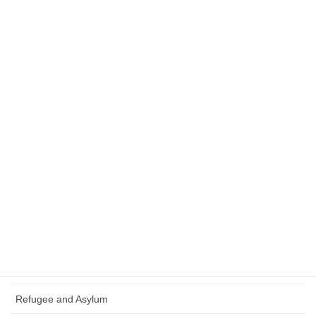
在留資格・入管制度
入管手続
企業内転勤
Residence Card
Status of Residence / Immigration System
Visa Issues
Intra-company Transferee
Immigration Prodecure
Business Manager
生活サポート
Refugee and Asylum