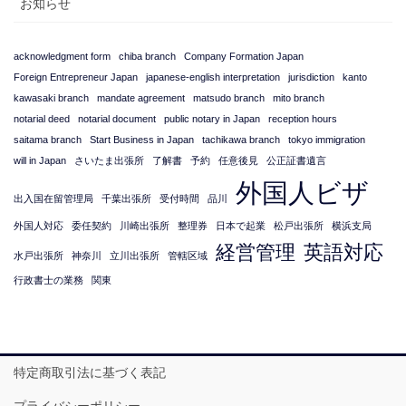
お知らせ
acknowledgment form
chiba branch
Company Formation Japan
Foreign Entrepreneur Japan
japanese-english interpretation
jurisdiction
kanto
kawasaki branch
mandate agreement
matsudo branch
mito branch
notarial deed
notarial document
public notary in Japan
reception hours
saitama branch
Start Business in Japan
tachikawa branch
tokyo immigration
will in Japan
さいたま出張所
了解書
予約
任意後見
公正証書遺言
外国人ビザ
出入国在留管理局
千葉出張所
受付時間
品川
外国人対応
委任契約
川崎出張所
整理券
日本で起業
松戸出張所
横浜支局
経営管理
英語対応
水戸出張所
神奈川
立川出張所
管轄区域
行政書士の業務
関東
特定商取引法に基づく表記
プライバシーポリシー