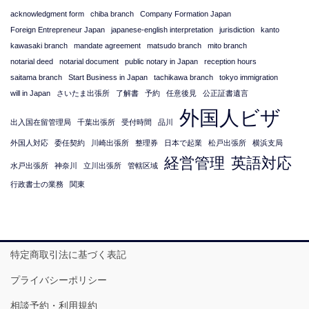
acknowledgment form
chiba branch
Company Formation Japan
Foreign Entrepreneur Japan
japanese-english interpretation
jurisdiction
kanto
kawasaki branch
mandate agreement
matsudo branch
mito branch
notarial deed
notarial document
public notary in Japan
reception hours
saitama branch
Start Business in Japan
tachikawa branch
tokyo immigration
will in Japan
さいたま出張所
了解書
予約
任意後見
公正証書遺言
外国人ビザ
出入国在留管理局
千葉出張所
受付時間
品川
外国人対応
委任契約
川崎出張所
整理券
日本で起業
松戸出張所
横浜支局
経営管理
英語対応
水戸出張所
神奈川
立川出張所
管轄区域
行政書士の業務
関東
特定商取引法に基づく表記
プライバシーポリシー
相談予約・利用規約