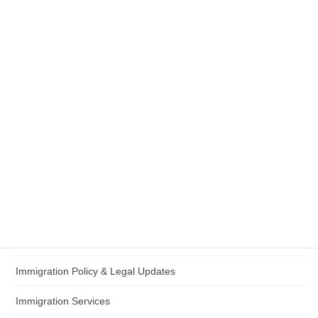
Civil Legal Documents
入管法改正
English Information
留学
Office Information
政治動向（入管・在留制度）
在留資格認定証明書
Student Visa
日本語試験
Immigration Policy & Legal Updates
Immigration Services