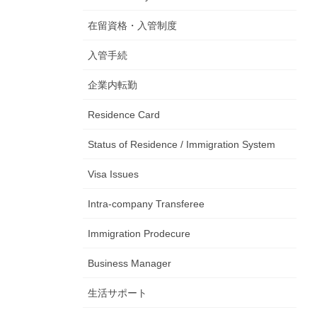
在留資格・入管制度
入管手続
企業内転勤
Residence Card
Status of Residence / Immigration System
Visa Issues
Intra-company Transferee
Immigration Prodecure
Business Manager
生活サポート