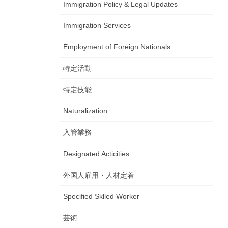
Immigration Policy & Legal Updates
Immigration Services
Employment of Foreign Nationals
特定活動
特定技能
Naturalization
入管業務
Designated Acticities
外国人雇用・人材定着
Specified Sklled Worker
芸術