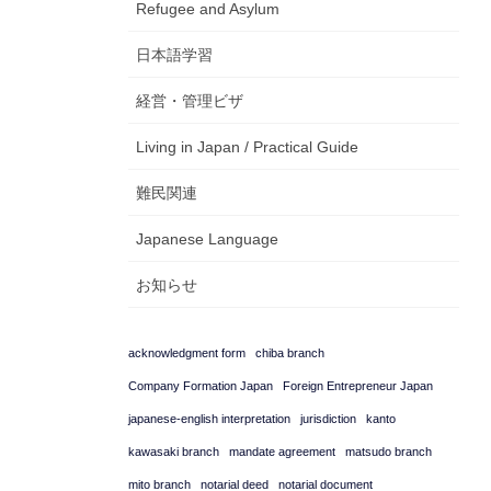
Refugee and Asylum
日本語学習
経営・管理ビザ
Living in Japan / Practical Guide
難民関連
Japanese Language
お知らせ
acknowledgment form
chiba branch
Company Formation Japan
Foreign Entrepreneur Japan
japanese-english interpretation
jurisdiction
kanto
kawasaki branch
mandate agreement
matsudo branch
mito branch
notarial deed
notarial document