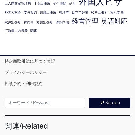
外国人ビザ
出入国在留管理局
千葉出張所
受付時間
品川
外国人対応
委任契約
川崎出張所
整理券
日本で起業
松戸出張所
横浜支局
経営管理
英語対応
水戸出張所
神奈川
立川出張所
管轄区域
行政書士の業務
関東
特定商取引法に基づく表記
プライバシーポリシー
相談予約・利用規約
🔎Search
関連/Related