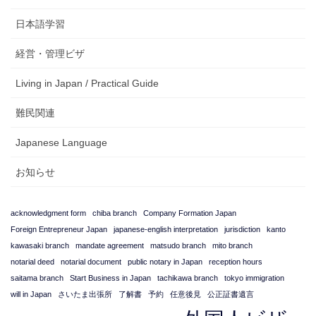
日本語学習
経営・管理ビザ
Living in Japan / Practical Guide
難民関連
Japanese Language
お知らせ
acknowledgment form
chiba branch
Company Formation Japan
Foreign Entrepreneur Japan
japanese-english interpretation
jurisdiction
kanto
kawasaki branch
mandate agreement
matsudo branch
mito branch
notarial deed
notarial document
public notary in Japan
reception hours
saitama branch
Start Business in Japan
tachikawa branch
tokyo immigration
will in Japan
さいたま出張所
了解書
予約
任意後見
公正証書遺言