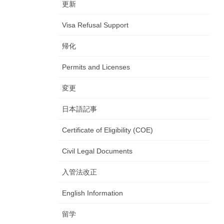
更新
Visa Refusal Support
帰化
Permits and Licenses
変更
日本語記事
Certificate of Eligibility (COE)
Civil Legal Documents
入管法改正
English Information
留学