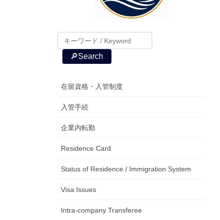
🔎Search
在留資格・入管制度
入管手続
企業内転勤
Residence Card
Status of Residence / Immigration System
Visa Issues
Intra-company Transferee