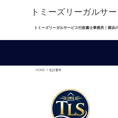
コ
ナ
ン
ビ
トミーズリーガルサービス行政
テ
ゲ
ン
ー
トミーズリーガルサービス行政書士事務所｜横浜
ツ
シ
へ
ョ
ス
ン
キ
に
ッ
移
プ
動
HOME
生計要件