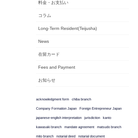
料金・お支払い
コラム
Long-Term Resident(Teijusha)
News
在留カード
Fees and Payment
お知らせ
acknowledgment form
chiba branch
Company Formation Japan
Foreign Entrepreneur Japan
japanese-english interpretation
jurisdiction
kanto
kawasaki branch
mandate agreement
matsudo branch
mito branch
notarial deed
notarial document