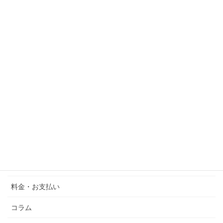
外国人雇用・人材定着
Specified Sklled Worker
芸術
外国人会社設立
行政書士の業務
定住者
ニュース
Artist Visa
料金・お支払い
コラム