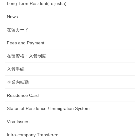
Long-Term Resident(Teijusha)
News
在留カード
Fees and Payment
在留資格・入管制度
入管手続
企業内転勤
Residence Card
Status of Residence / Immigration System
Visa Issues
Intra-company Transferee