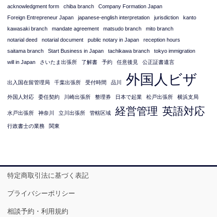
acknowledgment form
chiba branch
Company Formation Japan
Foreign Entrepreneur Japan
japanese-english interpretation
jurisdiction
kanto
kawasaki branch
mandate agreement
matsudo branch
mito branch
notarial deed
notarial document
public notary in Japan
reception hours
saitama branch
Start Business in Japan
tachikawa branch
tokyo immigration
will in Japan
さいたま出張所
了解書
予約
任意後見
公正証書遺言
外国人ビザ
出入国在留管理局
千葉出張所
受付時間
品川
外国人対応
委任契約
川崎出張所
整理券
日本で起業
松戸出張所
横浜支局
経営管理
英語対応
水戸出張所
神奈川
立川出張所
管轄区域
行政書士の業務
関東
特定商取引法に基づく表記
プライバシーポリシー
相談予約・利用規約