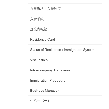
在留資格・入管制度
入管手続
企業内転勤
Residence Card
Status of Residence / Immigration System
Visa Issues
Intra-company Transferee
Immigration Prodecure
Business Manager
生活サポート