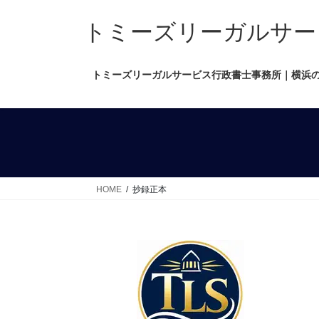
コ
ナ
ン
ビ
トミーズリーガルサービス行政
テ
ゲ
ン
ー
トミーズリーガルサービス行政書士事務所｜横浜
ツ
シ
へ
ョ
ス
ン
キ
に
ッ
移
プ
動
HOME
抄録正本