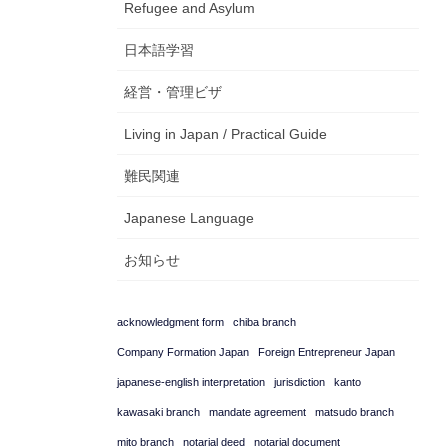
Refugee and Asylum
日本語学習
経営・管理ビザ
Living in Japan / Practical Guide
難民関連
Japanese Language
お知らせ
acknowledgment form
chiba branch
Company Formation Japan
Foreign Entrepreneur Japan
japanese-english interpretation
jurisdiction
kanto
kawasaki branch
mandate agreement
matsudo branch
mito branch
notarial deed
notarial document