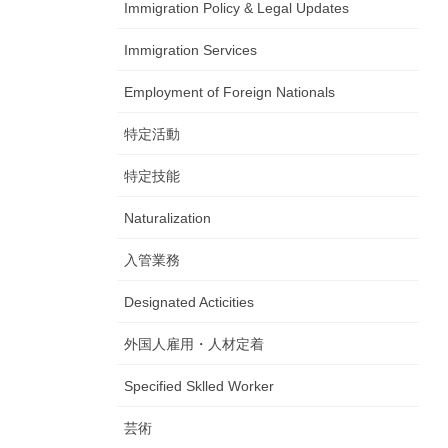
Immigration Policy & Legal Updates
Immigration Services
Employment of Foreign Nationals
特定活動
特定技能
Naturalization
入管業務
Designated Acticities
外国人雇用・人材定着
Specified Sklled Worker
芸術