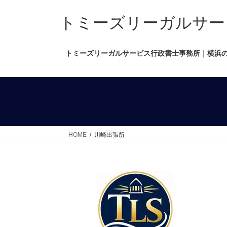
コ
ナ
ン
ビ
トミーズリーガルサービス行政
テ
ゲ
ン
ー
トミーズリーガルサービス行政書士事務所｜横浜
ツ
シ
へ
ョ
ス
ン
キ
に
ッ
移
プ
動
HOME
川崎出張所