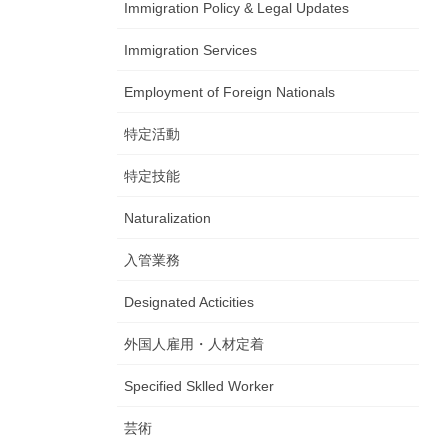
Immigration Policy & Legal Updates
Immigration Services
Employment of Foreign Nationals
特定活動
特定技能
Naturalization
入管業務
Designated Acticities
外国人雇用・人材定着
Specified Sklled Worker
芸術