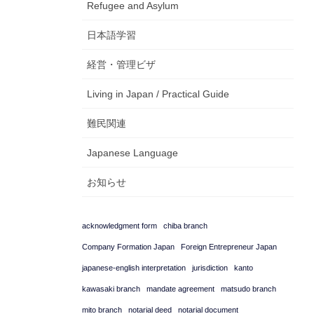
Refugee and Asylum
日本語学習
経営・管理ビザ
Living in Japan / Practical Guide
難民関連
Japanese Language
お知らせ
acknowledgment form
chiba branch
Company Formation Japan
Foreign Entrepreneur Japan
japanese-english interpretation
jurisdiction
kanto
kawasaki branch
mandate agreement
matsudo branch
mito branch
notarial deed
notarial document