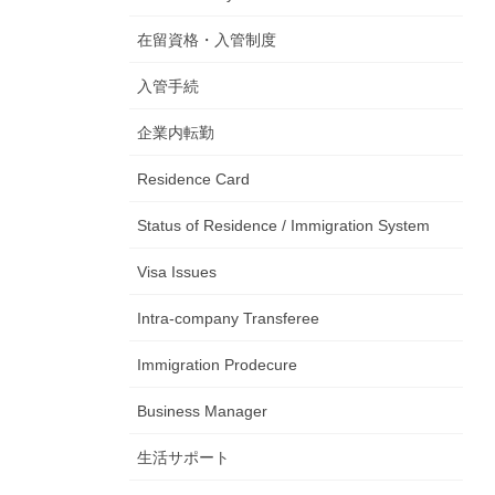
在留資格・入管制度
入管手続
企業内転勤
Residence Card
Status of Residence / Immigration System
Visa Issues
Intra-company Transferee
Immigration Prodecure
Business Manager
生活サポート