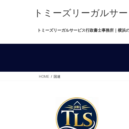
コ
ナ
ン
ビ
トミーズリーガルサービス行政
テ
ゲ
ン
ー
トミーズリーガルサービス行政書士事務所｜横浜
ツ
シ
へ
ョ
ス
ン
キ
に
ッ
移
プ
動
HOME
国連