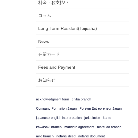
料金・お支払い
コラム
Long-Term Resident(Teijusha)
News
在留カード
Fees and Payment
お知らせ
acknowledgment form
chiba branch
Company Formation Japan
Foreign Entrepreneur Japan
japanese-english interpretation
jurisdiction
kanto
kawasaki branch
mandate agreement
matsudo branch
mito branch
notarial deed
notarial document