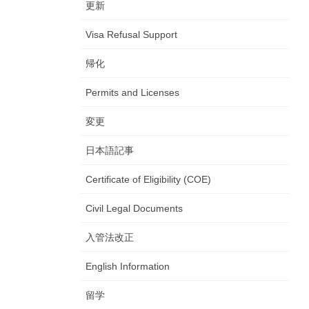
更新
Visa Refusal Support
帰化
Permits and Licenses
変更
日本語記事
Certificate of Eligibility (COE)
Civil Legal Documents
入管法改正
English Information
留学