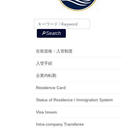
🔎Search
在留資格・入管制度
入管手続
企業内転勤
Residence Card
Status of Residence / Immigration System
Visa Issues
Intra-company Transferee