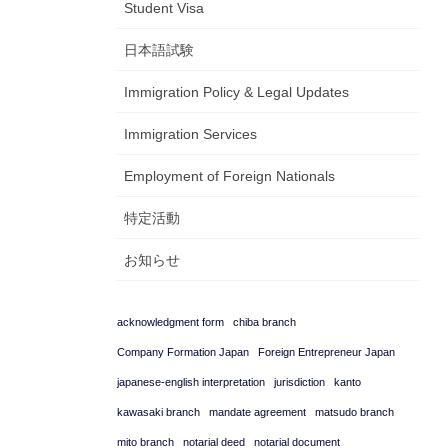
Student Visa
日本語試験
Immigration Policy & Legal Updates
Immigration Services
Employment of Foreign Nationals
特定活動
お知らせ
acknowledgment form
chiba branch
Company Formation Japan
Foreign Entrepreneur Japan
japanese-english interpretation
jurisdiction
kanto
kawasaki branch
mandate agreement
matsudo branch
mito branch
notarial deed
notarial document