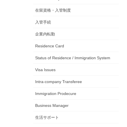
在留資格・入管制度
入管手続
企業内転勤
Residence Card
Status of Residence / Immigration System
Visa Issues
Intra-company Transferee
Immigration Prodecure
Business Manager
生活サポート