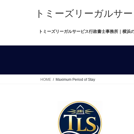
コ
ナ
ン
ビ
トミーズリーガルサービス行政
テ
ゲ
ン
ー
トミーズリーガルサービス行政書士事務所｜横浜
ツ
シ
へ
ョ
ス
ン
キ
に
ッ
移
プ
動
HOME
Maximum Period of Stay