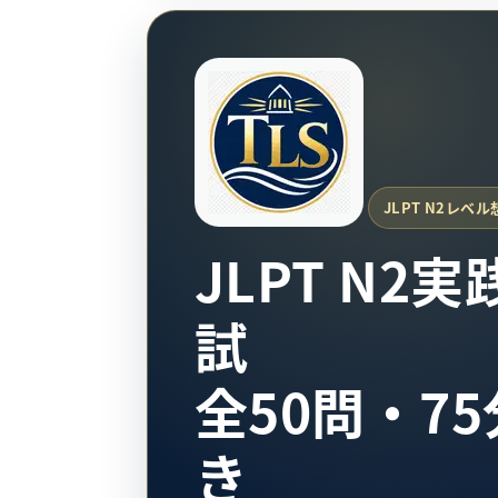
JLPT N2レベル
JLPT N2
試
全50問・7
き