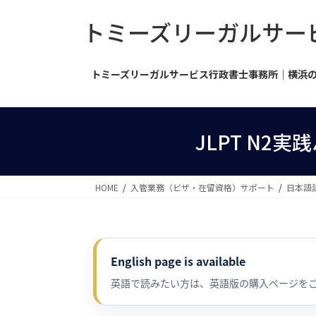
コ
ナ
トミーズリーガルサービス行政
ン
ビ
テ
ゲ
ン
ー
ツ
シ
トミーズリーガルサービス行政書士事務所｜横浜
へ
ョ
ス
ン
キ
に
JLPT N2
ッ
移
プ
動
HOME
入管業務（ビザ・在留資格）サポート
日本語
English page is available
英語で読みたい方は、英語版の購入ページを