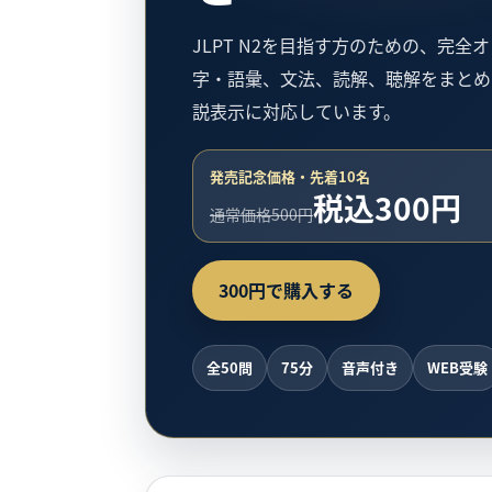
JLPT N2を目指す方のための、完全
字・語彙、文法、読解、聴解をまとめ
説表示に対応しています。
発売記念価格・先着10名
税込300円
通常価格500円
300円で購入する
全50問
75分
音声付き
WEB受験