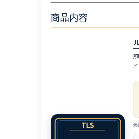
商品内容
J
即
ド
先