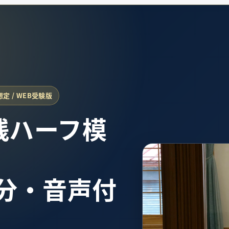
想定 / WEB受験版
実践ハーフ模
5分・音声付